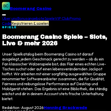
Boomerang Casino
Über uns
Bonusangebote
Spiele
VIP Club
Promo
Code
Registrieren & spielen
SPIELE
Boomerang Casino Spiele – Slots,
Live & mehr 2026
Unser Spielkatalog beim Boomerang Casino ist darauf
ausgelegt, jedem Geschmack gerecht zu werden – ob du ein
Fan klassischer Walzenspiele bist, das Flair eines echten Live-
Tisches suchst oder auf einen lebensverändernden Jackpot
hoffst. Wir arbeiten mit einer sorgfältig ausgewählten Gruppe
renommierter Softwareanbieter zusammen, die für Qualität,
Fairness und reibungslose Performance auf Desktop und
Mobilgerät stehen. Das Ergebnis ist eine Bibliothek, die ständig
wächst und dir in deinem Account stets frische Unterhaltung
bietet.
Redaktion
·
August 2026
Henning Brackwede