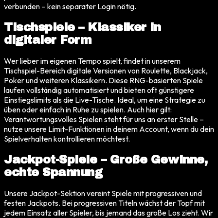
verbunden – kein separater Login nötig.
Tischspiele – Klassiker in
digitaler Form
Wer lieber im eigenen Tempo spielt, findet in unserem
Tischspiel-Bereich digitale Versionen von Roulette, Blackjack,
Poker und weiteren Klassikern. Diese RNG-basierten Spiele
laufen vollständig automatisiert und bieten oft günstigere
Einstiegslimits als die Live-Tische. Ideal, um eine Strategie zu
üben oder einfach in Ruhe zu spielen. Auch hier gilt:
Verantwortungsvolles Spielen steht für uns an erster Stelle –
nutze unsere Limit-Funktionen in deinem Account, wenn du dein
Spielverhalten kontrollieren möchtest.
Jackpot-Spiele – Große Gewinne,
echte Spannung
Unsere Jackpot-Sektion vereint Spiele mit progressiven und
festen Jackpots. Bei progressiven Titeln wächst der Topf mit
jedem Einsatz aller Spieler, bis jemand das große Los zieht. Wir